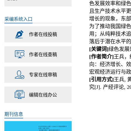
色发展效率和绿
且生产技术水平
采编系统入口
增长的现象，东
为了推动我国绿
作者在线投稿
用；从纯粹技术
落后于潜在水平
[
关键词
]
绿色发展
作者在线查稿
[
作者简介
]
王兵，
向：经济增长、效
宏观经济运行与
专家在线审稿
[
引用方式
]
王兵,
究
[J].
产经评论
, 2
编辑在线办公
期刊信息