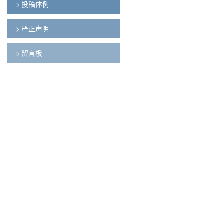
> 投稿体例
> 严正声明
> 留言板