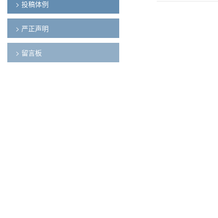
> 投稿体例
> 严正声明
> 留言板