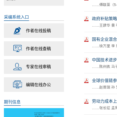
……傅联英（5-
采编系统入口
政府补贴策略
……王建华 黄 
作者在线投稿
国有企业混合
……徐万里 李 
作者在线查稿
中国技术进步
专家在线审稿
……陈创练 马子
全球价值链参
编辑在线办公
……赵景瑞 孙 
劳动力成本上
期刊信息
……张长征 孟宪