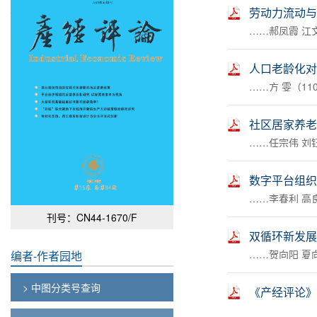
劳动力流动与
……郝凤霞 江文
人口老龄化对
……方 雯（110
社区居家养老
……任宗伟 刘钰
数字平台组织
……李春利 高良谋
刊号：CN44-1670/F
双循环新发展
……贺向阳 夏向阳
编者-作者园地
> 中图分类号查询
《产经评论》