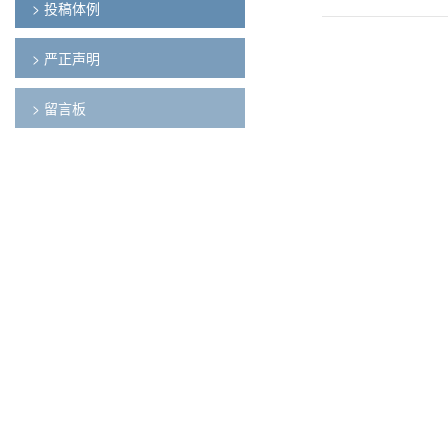
> 投稿体例
> 严正声明
> 留言板