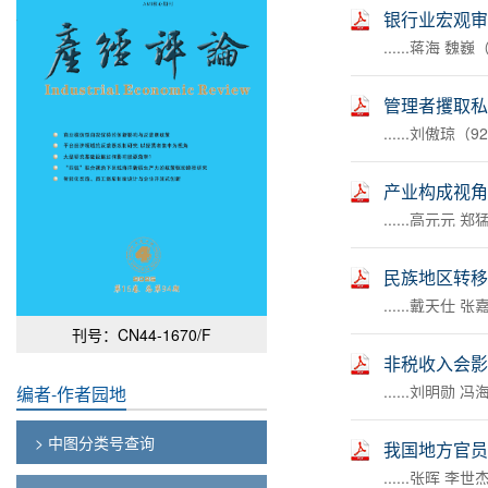
银行业宏观审
......蒋海 魏巍
管理者攫取私
......刘傲琼（9
产业构成视角
......高元元 郑
民族地区转移
......戴天仕 
刊号：CN44-1670/F
非税收入会影
......刘明勋 
编者-作者园地
> 中图分类号查询
我国地方官员
......张晖 李世