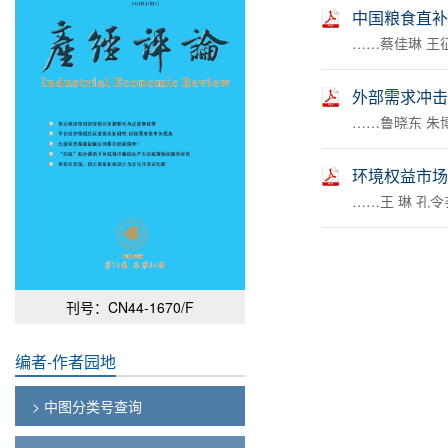
中国粮食直补
……蔡佳琳 王征
外部需求冲击
……鲁晓东 朱博
环境权益市场
……王 琳 孔令尧
刊号：CN44-1670/F
编者-作者园地
> 中图分类号查询