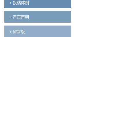
> 投稿体例
> 严正声明
> 留言板