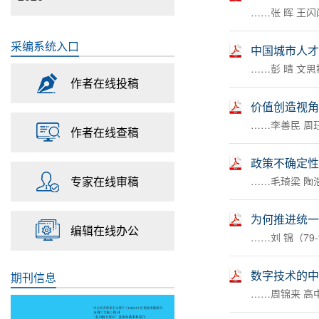
……张 晖 王闪
采编系统入口
中国城市人才
……彭 晴 文思捷
作者在线投稿
价值创造视角
……李善民 周珏
作者在线查稿
政策不确定性
专家在线审稿
……毛琦梁 陶浩
为何推进统一
编辑在线办公
……刘 锦（79-
数字技术的中
期刊信息
……周锦来 高中