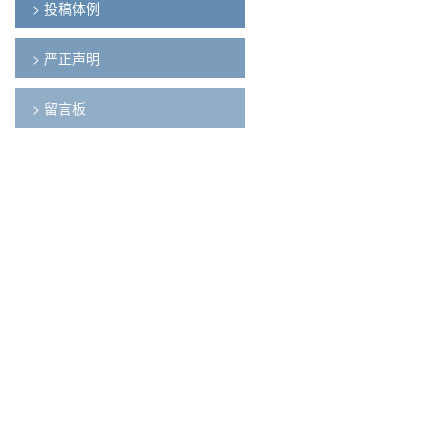
> 投稿体例
> 严正声明
> 留言板