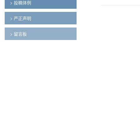
> 投稿体例
> 严正声明
> 留言板