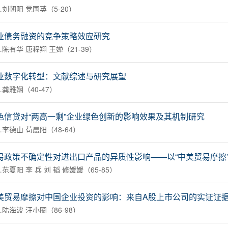
刘朝阳 党国英（5-20）
业债务融资的竞争策略效应研究
陈有华 唐程翔 王婵（21-39）
业数字化转型：文献综述与研究展望
龚雅娴（40-47）
色信贷对“两高一剩”企业绿色创新的影响效果及其机制研究
李德山 苟晨阳（48-64）
易政策不确定性对进出口产品的异质性影响——以“中美贸易摩擦
范夏阳 李 兵 刘 韬 修媛媛（65-85）
美贸易摩擦对中国企业投资的影响：来自A股上市公司的实证证
陆海波 汪小圈（86-98）