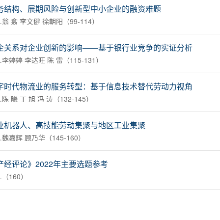
务结构、展期风险与创新型中小企业的融资难题
翁 翕 李文健 徐朝阳（99-114）
企关系对企业创新的影响——基于银行业竞争的实证分析
李婷婷 李达旺 陈 雷（115-131）
字时代物流业的服务转型：基于信息技术替代劳动力视角
陈 曦 丁 旭 冯 涛（132-145）
业机器人、高技能劳动集聚与地区工业集聚
魏嘉辉 顾乃华（145-160）
产经评论》2022年主要选题参考
（160）