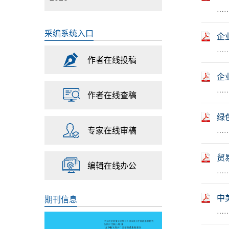
……
采编系统入口
企
……
作者在线投稿
企
……
作者在线查稿
绿
专家在线审稿
……
贸
编辑在线办公
……
中
期刊信息
……