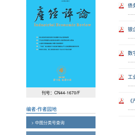
债
……
银
……
数
……
工
……
刊号：CN44-1670/F
《
……
编者-作者园地
> 中图分类号查询