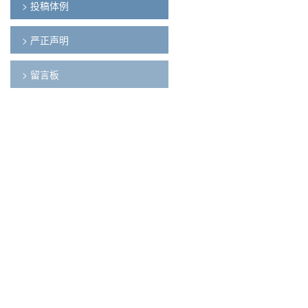
> 投稿体例
> 严正声明
> 留言板