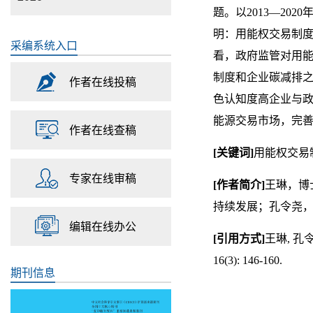
题。以
2013
—
2020
明：用能权交易制
采编系统入口
看，政府监管对用
制度和企业碳减排
作者在线投稿
色认知度高企业与
能源交易市场，完
作者在线查稿
[
关键词
]
用能权交易
专家在线审稿
[
作者简介
]
王琳，博
持续发展；孔令尧
编辑在线办公
[
引用方式
]
王琳
,
孔
16(3): 146-160.
期刊信息