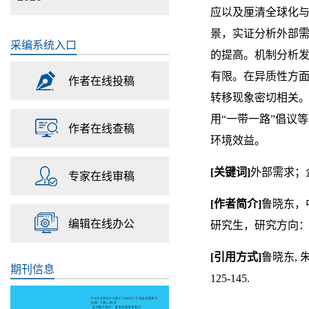
应以及厘清全球化
景，实证分析外部
采编系统入口
的提高。机制分析
有限。在异质性方
作者在线投稿
转移现象密切相关
用“一带一路”倡议
作者在线查稿
环境效益。
[
关键词
]
外部需求；
专家在线审稿
[
作者简介
]
鲁晓东，
编辑在线办公
研究生，研究方向
[
引用方式
]
鲁晓东
,
期刊信息
125-145.