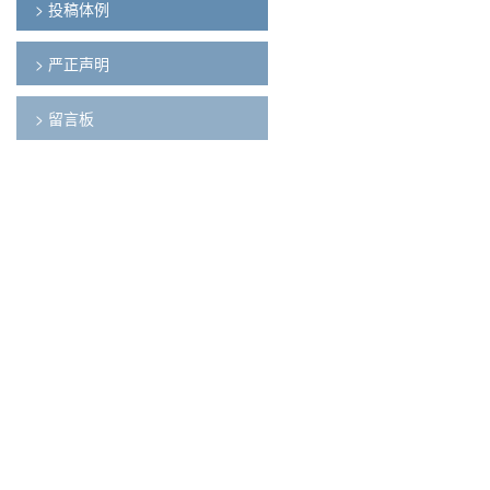
> 投稿体例
> 严正声明
> 留言板